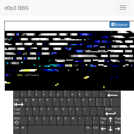
d0p3 BBS
Sideb
Sidebar
Esc
F1
F2
F3
F4
F5
F6
F7
F8
F9
F10
F11
F12
Home
End
Ins
Del
~
!
@
#
$
%
^
&
*
(
)
_
+
Backspace
`
1
2
3
4
5
6
7
8
9
0
-
=
Tab
Q
W
E
R
T
Y
U
I
O
P
{
}
|
[
]
\
Caps
A
S
D
F
G
H
J
K
L
:
"
Enter
Lock
;
'
Shift
Z
X
C
V
B
N
M
<
>
?
Page
Page
,
.
/
Up
Down
Ctrl
Alt
Alt
Ctrl